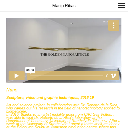
Marijo Ribas
Nano
Sculpture, video and graphic techniques, 2016-19
Art and science project, in collaboration with Dr. Roberto de la Rica,
who carries out his research in the field of nanotechnology applied to
biomedicine.
In 2016, thanks to an artist mobility grant from CAC Ses Voltes, I
was able to visit Dr. Roberto de la Rica’s laboratory at the
Department of Chemistry, University of Strathclyde, Glasgow. After a
week at the University of Strathclyde I spent a three-week residency
at the Edinburgh Scupture Workshop production centre, where this