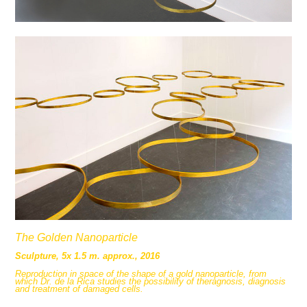
The Golden Nanoparticle
Sculpture, 5x 1.5 m. approx., 2016
Reproduction in space of the shape of a gold nanoparticle, from
which Dr. de la Rica studies the possibility of theragnosis, diagnosis
and treatment of damaged cells.