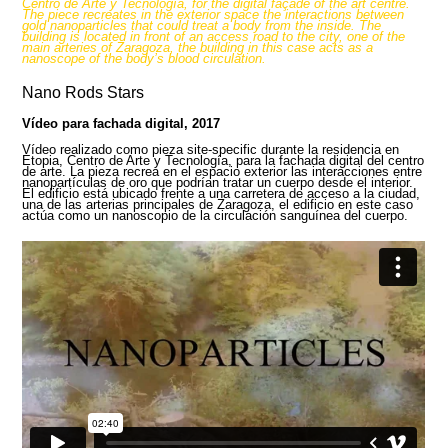
Centro de Arte y Tecnología, for the digital façade of the art centre.
The piece recreates in the exterior space the interactions between
gold nanoparticles that could treat a body from the inside. The
building is located in front of an access road to the city, one of the
main arteries of Zaragoza, the building in this case acts as a
nanoscope of the body’s blood circulation.
Nano Rods Stars
Vídeo para fachada digital, 2017
Vídeo realizado como pieza site-specific durante la residencia en
Etopia, Centro de Arte y Tecnología, para la fachada digital del centro
de arte. La pieza recrea en el espacio exterior las interacciones entre
nanopartículas de oro que podrían tratar un cuerpo desde el interior.
El edificio está ubicado frente a una carretera de acceso a la ciudad,
una de las arterias principales de Zaragoza, el edificio en este caso
actúa como un nanoscopio de la circulación sanguínea del cuerpo.