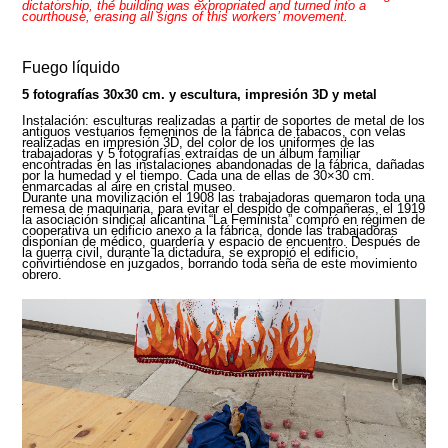
dictatorship, the building was expropriated and turned into a
courthouse, erasing all signs of this workers’ movement.
Fuego líquido
5 fotografías 30x30 cm. y escultura, impresión 3D y metal
Instalación: esculturas realizadas a partir de soportes de metal de los
antiguos vestuarios femeninos de la fábrica de tabacos, con velas
realizadas en impresión 3D, del color de los uniformes de las
trabajadoras y 5 fotografías extraídas de un álbum familiar
encontradas en las instalaciones abandonadas de la fábrica, dañadas
por la humedad y el tiempo. Cada una de ellas de 30×30 cm.
enmarcadas al aire en cristal museo.
Durante una movilización el 1908 las trabajadoras quemaron toda una
remesa de maquinaria, para evitar el despido de compañeras, el 1919
la asociación sindical alicantina “La Feminista” compró en régimen de
cooperativa un edificio anexo a la fábrica, donde las trabajadoras
disponían de médico, guardería y espacio de encuentro. Después de
la guerra civil, durante la dictadura, se expropió el edificio,
convirtiéndose en juzgados, borrando toda seña de este movimiento
obrero.