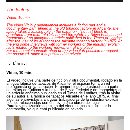
The factory
Video, 10 min.
The video Vicio y dependencia includes a fiction part and a
documentary part, filmed in the old tobacco factory in Alicante, the
space takes a leading role in the narration. The first block is
structured from texts of Caliban and the witch, by Silvia Federici and
fragments of an anonymous article published in the Times of London,
after the visit of its author to the Alicante tobacco factory in 1875. At
the end some interviews with former workers of the industry explain
facts related to the workers’ movement of the place.
For the complete visualization of the video it is possible to request
the password, since it is published in private.
La fábrica
Vídeo, 10 min.
El vídeo incluye una parte de ficción y otra documental, rodado en la
antigua fábrica de tabacos de Alicante, el espacio toma un rol
protagonista en la narración. El primer bloque se estructura a partir
de textos de Caliban y la bruja, de Silvia Federici y de fragmentos de
un artículo anónimo publicado en el Times de Londres, tras la visita
de su autor a la fábrica de tabacos Alicante en el año 1875. Al final
algunas entrevistas a antiguas trabajadoras de la industria explican
hechos relacionados con el movimiento obrero del lugar.
Para la visualización completa del vídeo es posible solicitar la
contraseña, ya que está publicado en privado.