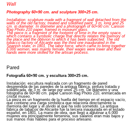
Wall
Photography 60×90 cm. and sculpture 300×25 cm.
Installation: sculpture made with a fragment of wall detached from the
walls of the old factory, treated and solidified paint, 3 m. long and 25
cm. in diameter. In diameter and a photograph of 60×90 cm. Canson
Rag Photo 210 paper, framed in museum glass.
The piece is a fragment of the footprint of time in the empty space,
which contains a symbolic charge that directly relates the memory of
the place and the oblivion to which it has been subjected. The old
tobacco factory of Alicante was the third one inaugurated in the
Spanish state, in 1801. The labor force, which came to bring together
6,000 women, was mainly female, their wages were lower and their
hands were more skilled for the artisan process.
Pared
Fotografía 60×90 cm. y escultura 300×25 cm.
Instalación: escultura realizada con un fragmento de pared
desprendida de las paredes de la antigua fábrica, pintura tratada y
solidificada, de 3 m. de largo por unos 25 cm. De diámetro y una
fotografía de 60×90 cm. papel Canson Rag Photo 210, enmarcada en
cristal museo.
La pieza es un fragmento de la huella del tiempo en el espacio vacío,
que contiene una carga simbólica que relaciona directamente la
memoria del lugar y el olvido al que ha sido sometido. La antigua
fábrica de tabacos de Alicante fue la tercera inaugurada en el estado
español, en 1801. La mano de obra, que llegó a aglutinar a 6.000
mujeres era principalmente femenina, sus salarios eran más bajos y
sus manos más hábiles para el proceso artesano.